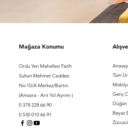
Mağaza Konumu
Alışve
Anasay
Ordu Yeri Mahallesi Fatih
Tüm Ür
Sultan Mehmet Caddesi
Mobily
No:10/A Merkez/Bartın
Genç O
(Amasra - Arıt Yol Ayrımı )
Düğün 
0 378 228 66 90
Beyaz E
0 530 010 66 91
Züccac