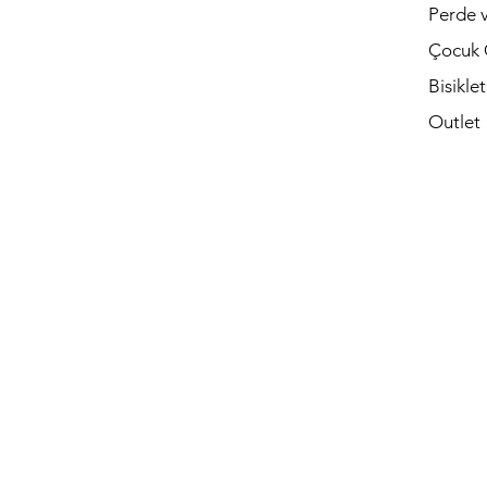
Perde v
Çocuk 
Bisikle
Outlet