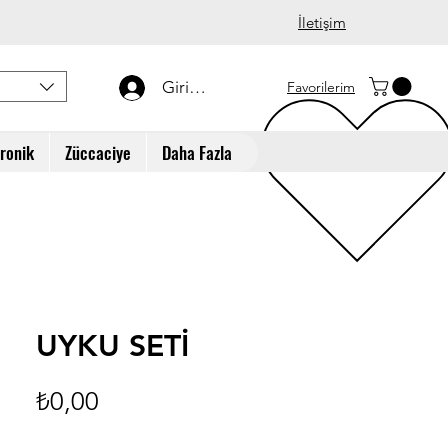
İletişim
Giriş Yap
Favorilerim
tronik
Züccaciye
Daha Fazla
UYKU SETİ
Fiyat
₺0,00