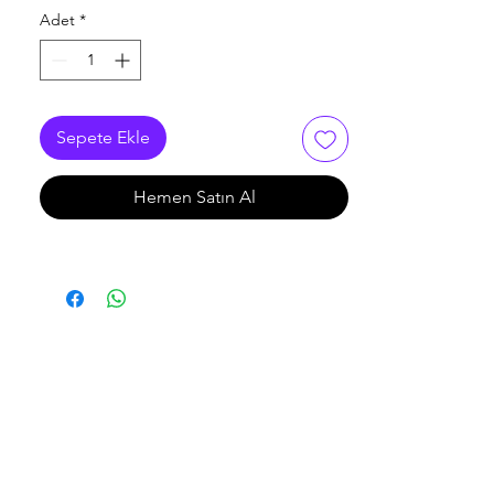
Adet
*
Sepete Ekle
Hemen Satın Al