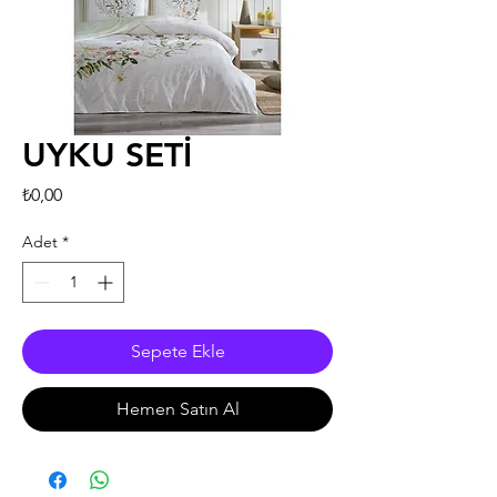
UYKU SETİ
Fiyat
₺0,00
Adet
*
Sepete Ekle
Hemen Satın Al