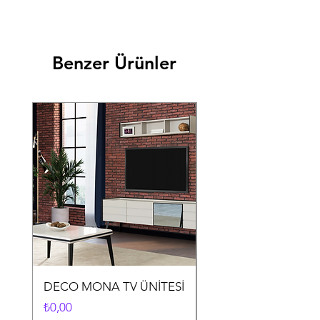
Benzer Ürünler
DECO MONA TV ÜNİTESİ
DECO MONA YEME
ODASI TAKIMI
Fiyat
₺0,00