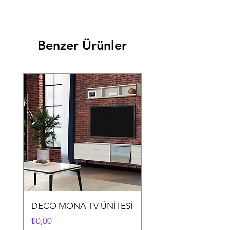
Benzer Ürünler
DECO MONA TV ÜNİTESİ
DECO MONA YEME
ODASI TAKIMI
Fiyat
₺0,00