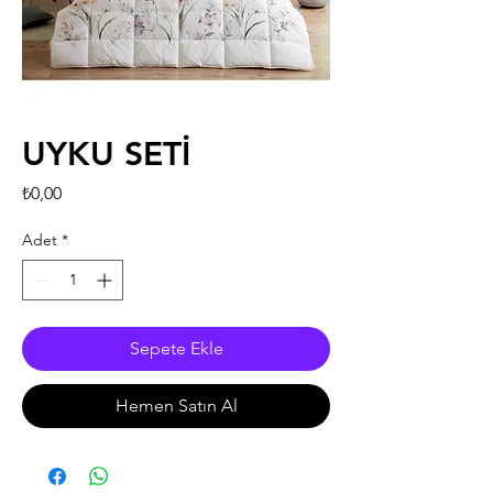
UYKU SETİ
Fiyat
₺0,00
Adet
*
Sepete Ekle
Hemen Satın Al