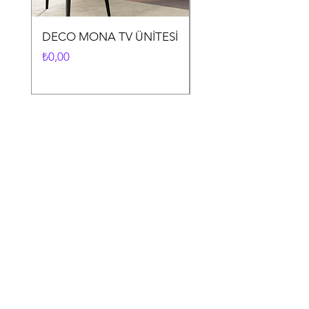
DECO MONA TV ÜNİTESİ
DECO MONA YEME
ODASI TAKIMI
Fiyat
₺0,00
Fiyat
₺0,00