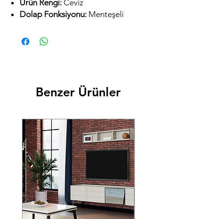
Ürün Rengi:
Ceviz
Dolap Fonksiyonu:
Menteşeli
Aydınlatma:
Led
Yatak Ölçüsü:
160 x 200
Ayak Malzemesi:
Ahşap
Mekanizma Özelliği:
Çekmece ve
kapaklar yavaşlatma özelliklidir.
Benzer Ürünler