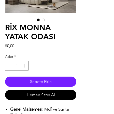
RİX MONNA
YATAK ODASI
Fiyat
₺0,00
Adet
*
Sepete Ekle
Hemen Satın Al
Genel Malzemesi:
Mdf ve Sunta