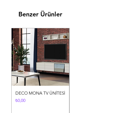
Benzer Ürünler
DECO MONA TV ÜNİTESİ
DECO MONA YEME
ODASI TAKIMI
Fiyat
₺0,00
Fiyat
₺0,00