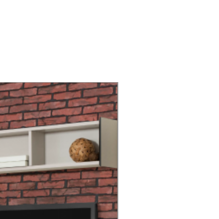
kontrol edebilirsiniz. Ürünün
ergonomik tasarım özelliklerine sahip
oluşu, hafif ve zarif tasarımı, kolay
taşınmasına ve monte edilmesine
katkı sağlıyor.