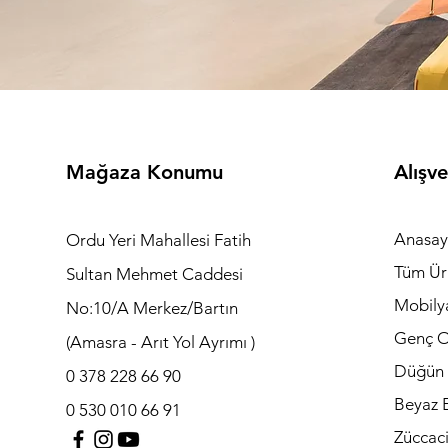
Mağaza Konumu
Alışve
Anasay
Ordu Yeri Mahallesi Fatih
Tüm Ür
Sultan Mehmet Caddesi
Mobily
No:10/A Merkez/Bartın
Genç O
(Amasra - Arıt Yol Ayrımı )
Düğün 
0 378 228 66 90
Beyaz E
0 530 010 66 91
Züccac