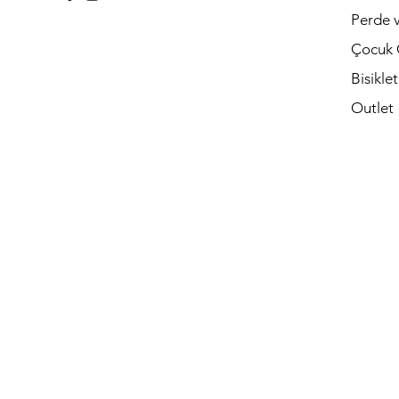
Perde v
Çocuk 
Bisikle
Outlet