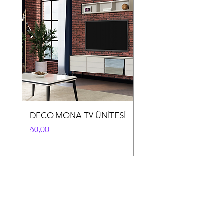
DECO MONA TV ÜNİTESİ
DECO MONA YEME
ODASI TAKIMI
Fiyat
₺0,00
Fiyat
₺0,00