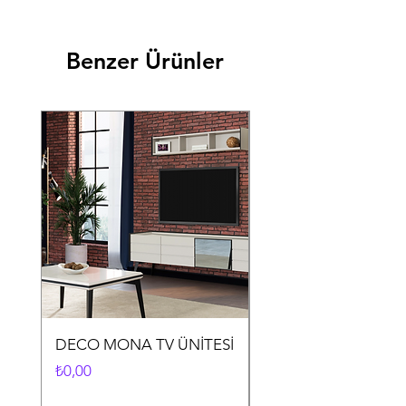
Benzer Ürünler
DECO MONA TV ÜNİTESİ
DECO MONA YEME
ODASI TAKIMI
Fiyat
₺0,00
Fiyat
₺0,00