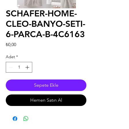
SCHAFER-HOME-
CLEO-BANYO-SETI-
6-PARCA-B-4C6163
Fiyat
₺0,00
Adet
*
Sepete Ekle
Hemen Satın Al