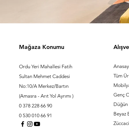
Mağaza Konumu
Alışve
Anasay
Ordu Yeri Mahallesi Fatih
Tüm Ür
Sultan Mehmet Caddesi
Mobily
No:10/A Merkez/Bartın
Genç O
(Amasra - Arıt Yol Ayrımı )
Düğün 
0 378 228 66 90
Beyaz E
0 530 010 66 91
Züccac