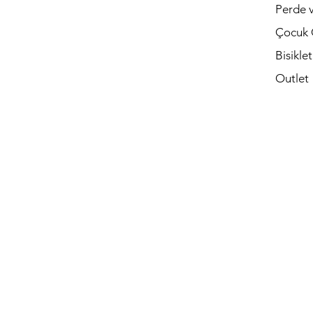
Perde v
Çocuk 
Bisikle
Outlet