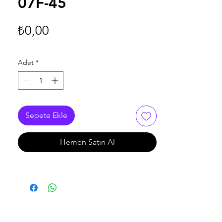
07F-45
Fiyat
₺0,00
Adet
*
Sepete Ekle
Hemen Satın Al