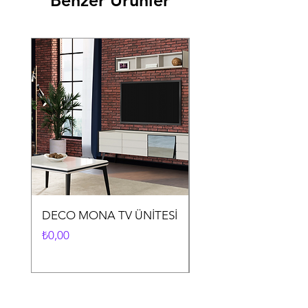
Benzer Ürünler
DECO MONA TV ÜNİTESİ
DECO MONA YEME
ODASI TAKIMI
Fiyat
₺0,00
Fiyat
₺0,00