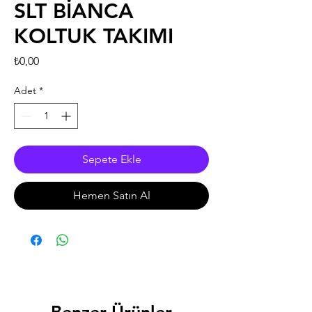
SLT BİANCA
KOLTUK TAKIMI
Fiyat
₺0,00
Adet
*
Sepete Ekle
Hemen Satın Al