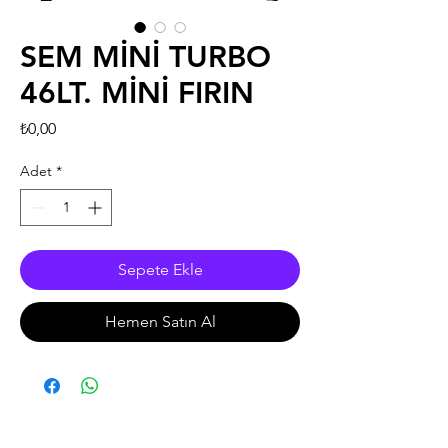
SEM MİNİ TURBO
46LT. MİNİ FIRIN
Fiyat
₺0,00
Adet
*
Sepete Ekle
Hemen Satın Al