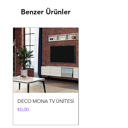
Benzer Ürünler
DECO MONA TV ÜNİTESİ
DECO MONA YEME
ODASI TAKIMI
Fiyat
₺0,00
Fiyat
₺0,00