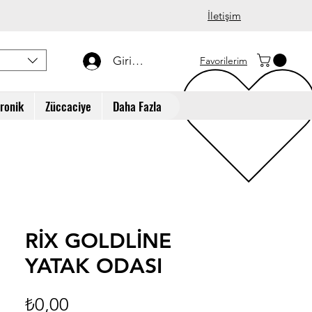
İletişim
Giriş Yap
Favorilerim
tronik
Züccaciye
Daha Fazla
RİX GOLDLİNE
YATAK ODASI
Fiyat
₺0,00