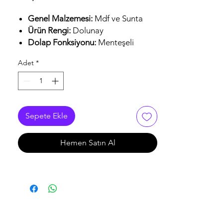
Genel Malzemesi:
Mdf ve Sunta
Ürün Rengi:
Dolunay
Dolap Fonksiyonu:
Menteşeli
Aydınlatma:
Led
Adet
*
Yatak Ölçüsü:
160 x 200
Ayak Malzemesi:
Metal
Mekanizma Özelliği:
Çekmece ve
kapaklar yavaşlatma özelliklidir.
Sepete Ekle
Hemen Satın Al