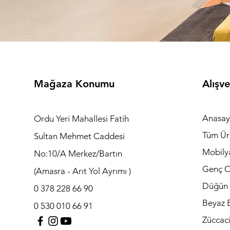
Mağaza Konumu
Alışve
Anasay
Ordu Yeri Mahallesi Fatih
Tüm Ür
Sultan Mehmet Caddesi
Mobily
No:10/A Merkez/Bartın
Genç O
(Amasra - Arıt Yol Ayrımı )
Düğün 
0 378 228 66 90
Beyaz E
0 530 010 66 91
Züccac