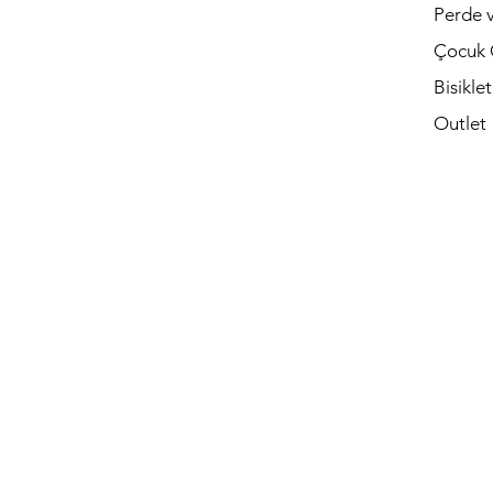
Perde v
Çocuk 
Bisikle
Outlet