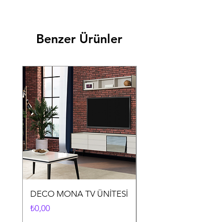
Benzer Ürünler
DECO MONA TV ÜNİTESİ
DECO MONA YEME
ODASI TAKIMI
Fiyat
₺0,00
Fiyat
₺0,00