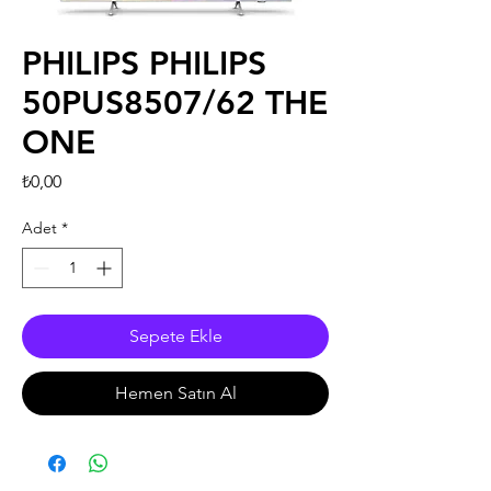
PHILIPS PHILIPS
50PUS8507/62 THE
ONE
Fiyat
₺0,00
Adet
*
Sepete Ekle
Hemen Satın Al