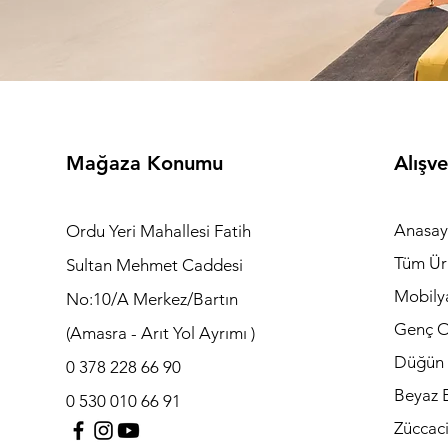
Mağaza Konumu
Alışve
Anasay
Ordu Yeri Mahallesi Fatih
Tüm Ür
Sultan Mehmet Caddesi
Mobily
No:10/A Merkez/Bartın
Genç O
(Amasra - Arıt Yol Ayrımı )
Düğün 
0 378 228 66 90
Beyaz E
0 530 010 66 91
Züccac