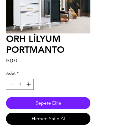
ORH LİLYUM
PORTMANTO
Fiyat
₺0,00
Adet
*
Sepete Ekle
Hemen Satın Al