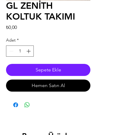
GL ZENİTH
KOLTUK TAKIMI
Fiyat
₺0,00
Adet
*
Sepete Ekle
Hemen Satın Al