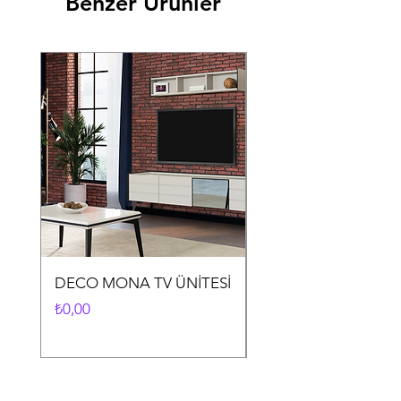
Benzer Ürünler
DECO MONA TV ÜNİTESİ
DECO MONA YEME
ODASI TAKIMI
Fiyat
₺0,00
Fiyat
₺0,00