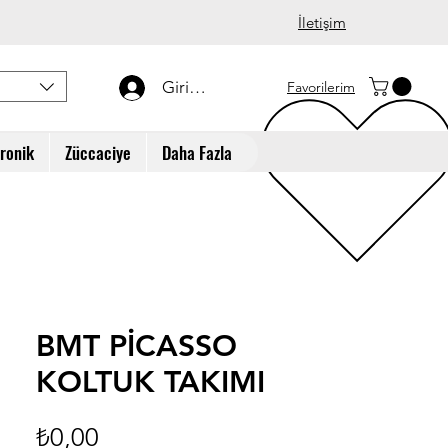
İletişim
Giriş Yap
Favorilerim
tronik
Züccaciye
Daha Fazla
BMT PİCASSO
KOLTUK TAKIMI
Fiyat
₺0,00