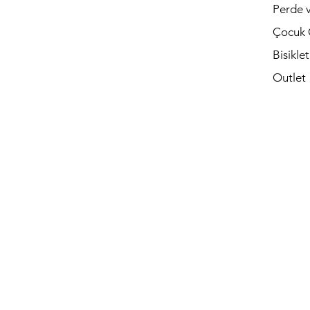
Perde v
Çocuk 
Bisikle
Outlet