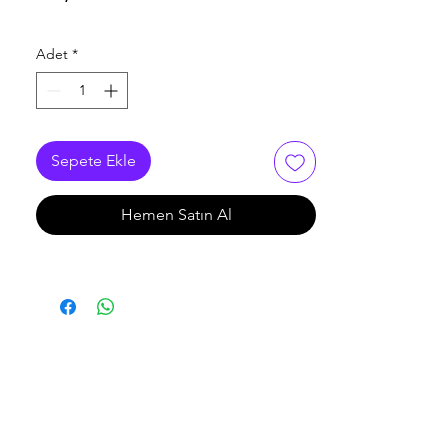
Adet
*
Sepete Ekle
Hemen Satın Al