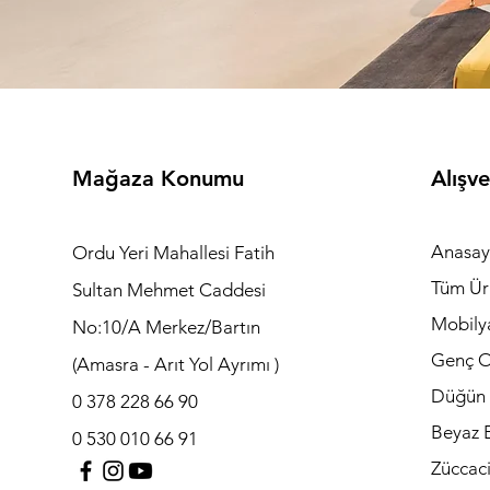
Mağaza Konumu
Alışve
Anasay
Ordu Yeri Mahallesi Fatih
Tüm Ür
Sultan Mehmet Caddesi
Mobily
No:10/A Merkez/Bartın
Genç O
(Amasra - Arıt Yol Ayrımı )
Düğün 
0 378 228 66 90
Beyaz E
0 530 010 66 91
Züccac