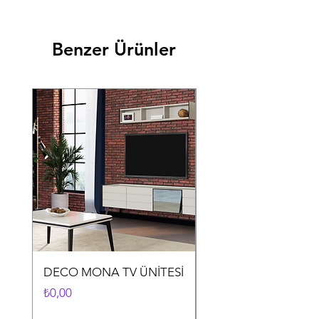
Benzer Ürünler
DECO MONA TV ÜNİTESİ
DECO MONA YEME
ODASI TAKIMI
Fiyat
₺0,00
Fiyat
₺0,00