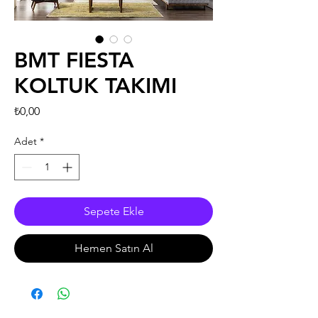
BMT FIESTA
KOLTUK TAKIMI
Fiyat
₺0,00
Adet
*
Sepete Ekle
Hemen Satın Al