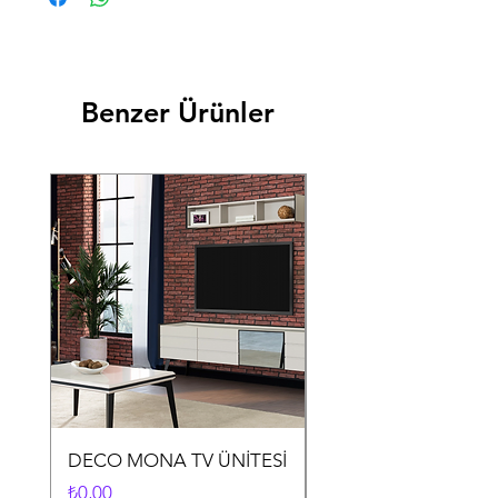
Benzer Ürünler
DECO MONA TV ÜNİTESİ
DECO MONA YEME
ODASI TAKIMI
Fiyat
₺0,00