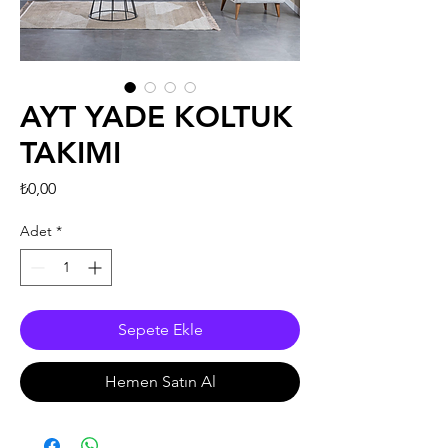
AYT YADE KOLTUK
TAKIMI
Fiyat
₺0,00
Adet
*
Sepete Ekle
Hemen Satın Al