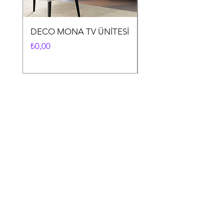
DECO MONA TV ÜNİTESİ
DECO MONA YEME
ODASI TAKIMI
Fiyat
₺0,00
Fiyat
₺0,00