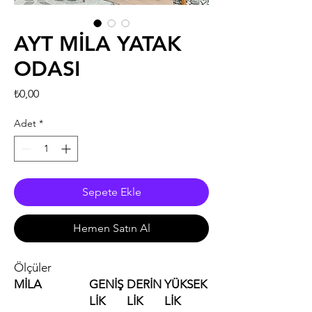
AYT MİLA YATAK
ODASI
Fiyat
₺0,00
Adet
*
Sepete Ekle
Hemen Satın Al
Ölçüler
MİLA
GENİŞ
DERİN
YÜKSEK
LİK
LİK
LİK