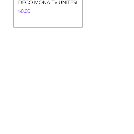
DECO MONA TV ÜNİTESİ
DECO MONA YEME
ODASI TAKIMI
Fiyat
₺0,00
Fiyat
₺0,00