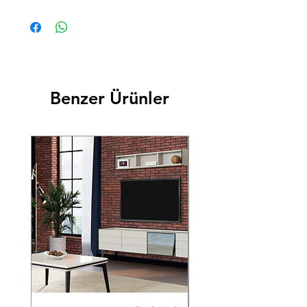
KARYOLA
1663
2096
1230
DOLAP
2214,5
592
2095
ŞİFONYER
1113
415
910
(aynasız)
KOMODİN
560
415
485
KONSOL
2039
452
820
Benzer Ürünler
(aynasız)