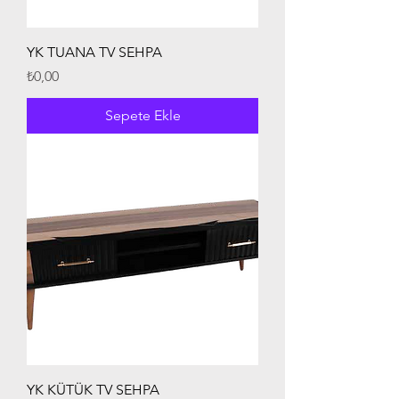
YK TUANA TV SEHPA
Fiyat
₺0,00
Sepete Ekle
YK KÜTÜK TV SEHPA