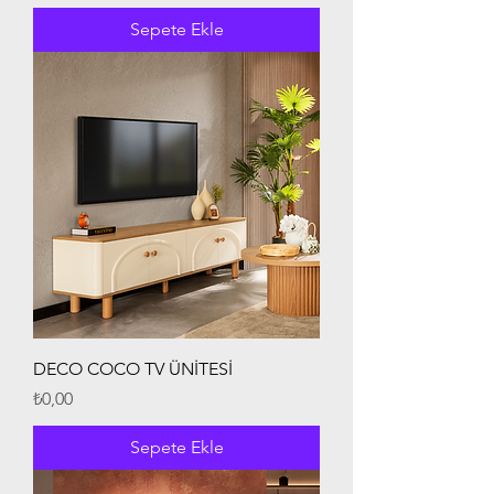
Sepete Ekle
DECO COCO TV ÜNİTESİ
Fiyat
₺0,00
Sepete Ekle