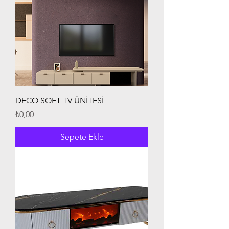
DECO SOFT TV ÜNİTESİ
Fiyat
₺0,00
Sepete Ekle