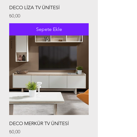
DECO LİZA TV ÜNİTESİ
Fiyat
₺0,00
Sepete Ekle
DECO MERKÜR TV ÜNİTESİ
Fiyat
₺0,00