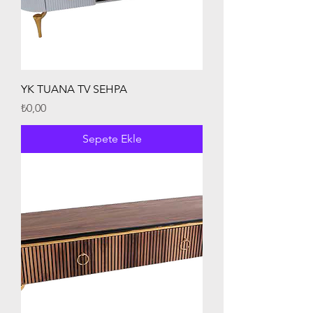
YK TUANA TV SEHPA
Fiyat
₺0,00
Sepete Ekle