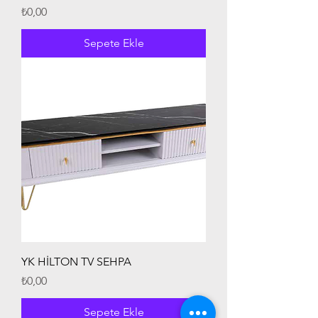
Fiyat
₺0,00
Sepete Ekle
YK HİLTON TV SEHPA
Fiyat
₺0,00
Sepete Ekle