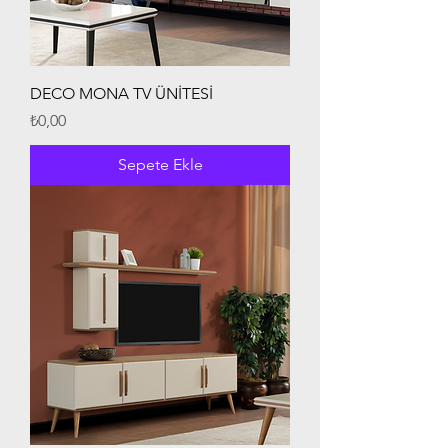
DECO MONA TV ÜNİTESİ
Fiyat
₺0,00
Sepete Ekle