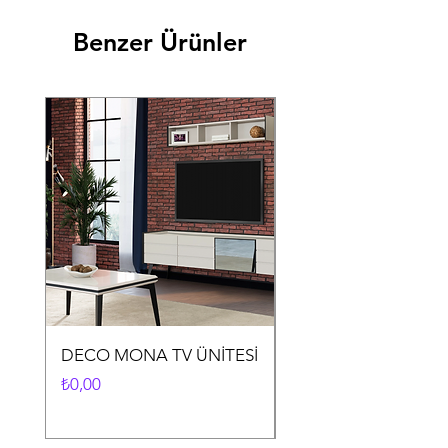
Benzer Ürünler
DECO MONA TV ÜNİTESİ
DECO MONA YEME
ODASI TAKIMI
Fiyat
₺0,00
Fiyat
₺0,00