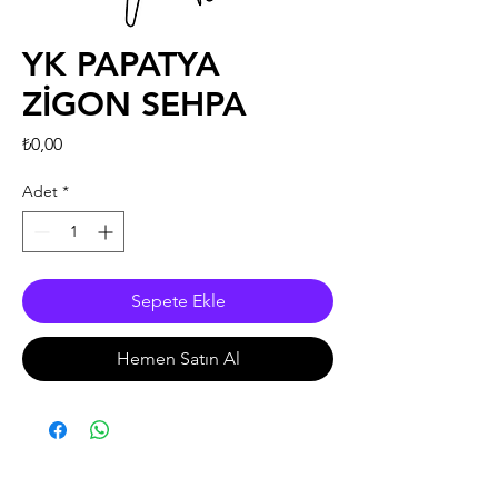
YK PAPATYA
ZİGON SEHPA
Fiyat
₺0,00
Adet
*
Sepete Ekle
Hemen Satın Al