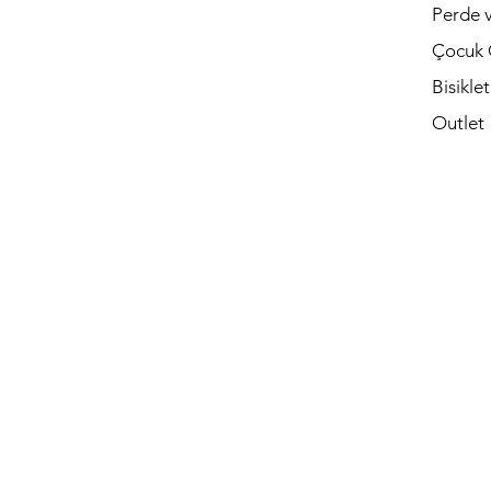
Perde v
Çocuk 
Bisikle
Outlet