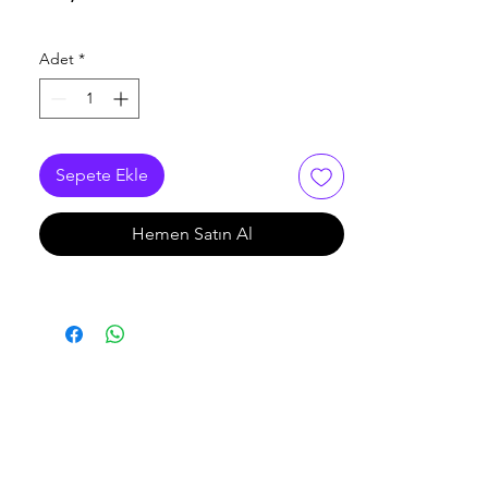
Adet
*
Sepete Ekle
Hemen Satın Al