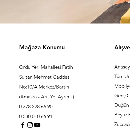
Mağaza Konumu
Alışve
Anasay
Ordu Yeri Mahallesi Fatih
Tüm Ür
Sultan Mehmet Caddesi
Mobily
No:10/A Merkez/Bartın
Genç O
(Amasra - Arıt Yol Ayrımı )
Düğün 
0 378 228 66 90
Beyaz E
0 530 010 66 91
Züccac