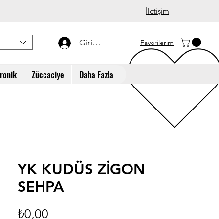
İletişim
Giriş Yap
Favorilerim
tronik
Züccaciye
Daha Fazla
YK KUDÜS ZİGON
SEHPA
Fiyat
₺0,00