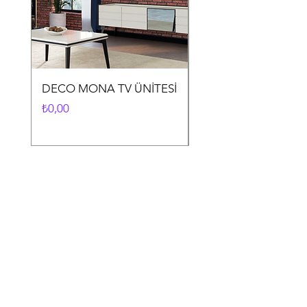
DECO MONA TV ÜNİTESİ
DECO MONA YEME
ODASI TAKIMI
Fiyat
₺0,00
Fiyat
₺0,00