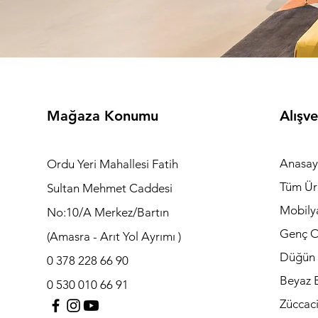
Mağaza Konumu
Alışve
Anasay
Ordu Yeri Mahallesi Fatih
Tüm Ür
Sultan Mehmet Caddesi
Mobily
No:10/A Merkez/Bartın
Genç O
(Amasra - Arıt Yol Ayrımı )
Düğün 
0 378 228 66 90
Beyaz E
0 530 010 66 91
Züccac