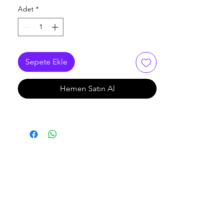
Adet
*
Sepete Ekle
Hemen Satın Al