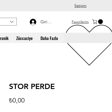
İletişim
Giriş Yap
Favorilerim
tronik
Züccaciye
Daha Fazla
STOR PERDE
Fiyat
₺0,00