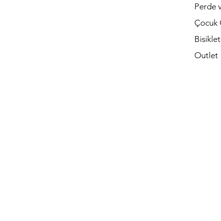
Perde v
Çocuk 
Bisikle
Outlet