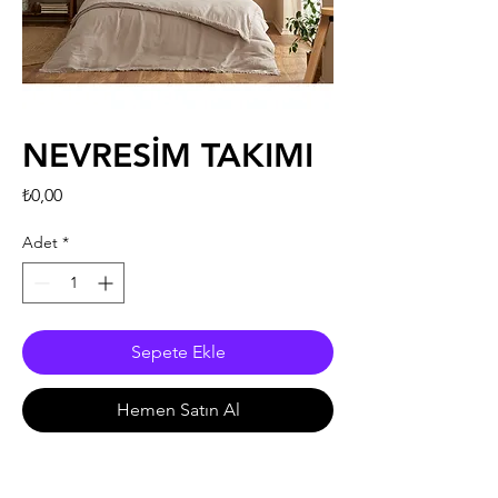
NEVRESİM TAKIMI
Fiyat
₺0,00
Adet
*
Sepete Ekle
Hemen Satın Al