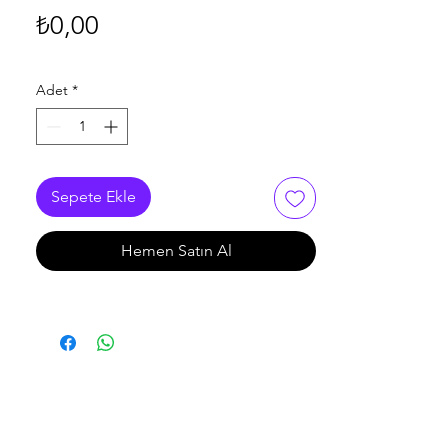
Fiyat
₺0,00
Adet
*
Sepete Ekle
Hemen Satın Al