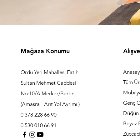
Mağaza Konumu
Alışve
Anasay
Ordu Yeri Mahallesi Fatih
Tüm Ür
Sultan Mehmet Caddesi
Mobily
No:10/A Merkez/Bartın
Genç O
(Amasra - Arıt Yol Ayrımı )
Düğün 
0 378 228 66 90
Beyaz E
0 530 010 66 91
Züccac