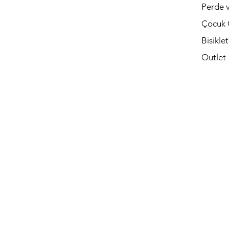
Perde v
Çocuk 
Bisikle
Outlet