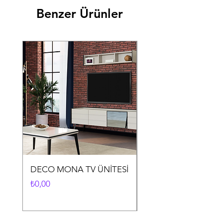
Benzer Ürünler
DECO MONA TV ÜNİTESİ
DECO MONA YEME
ODASI TAKIMI
Fiyat
₺0,00
Fiyat
₺0,00