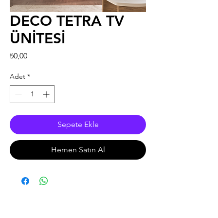
DECO TETRA TV
ÜNİTESİ
Fiyat
₺0,00
Adet
*
Sepete Ekle
Hemen Satın Al