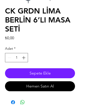
CK GRDN LİMA
BERLİN 6’LI MASA
SETİ
Fiyat
₺0,00
Adet
*
Sepete Ekle
Hemen Satın Al