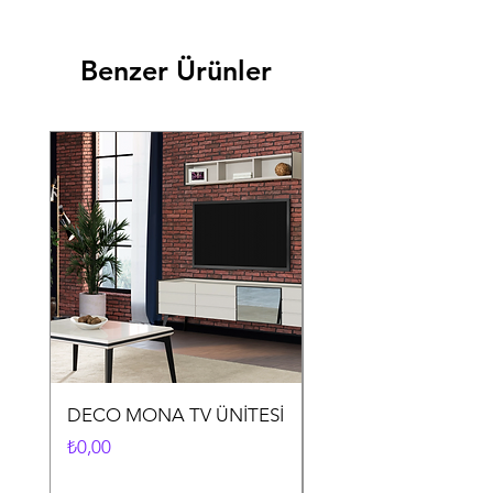
Benzer Ürünler
DECO MONA TV ÜNİTESİ
DECO MONA YEME
ODASI TAKIMI
Fiyat
₺0,00
Fiyat
₺0,00