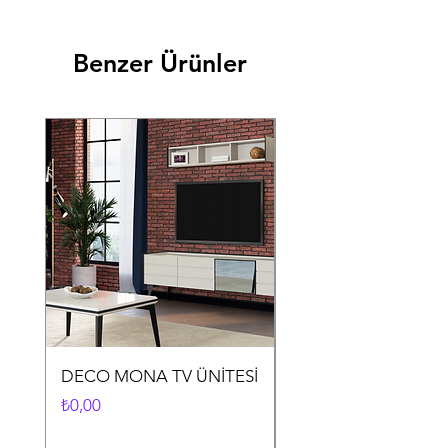
Benzer Ürünler
DECO MONA TV ÜNİTESİ
DECO MONA YEME
ODASI TAKIMI
Fiyat
₺0,00
Fiyat
₺0,00