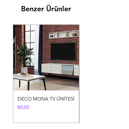
Benzer Ürünler
DECO MONA TV ÜNİTESİ
DECO MONA YEME
ODASI TAKIMI
Fiyat
₺0,00
Fiyat
₺0,00