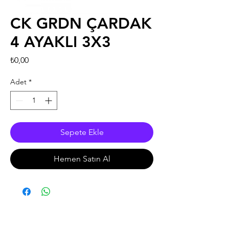
CK GRDN ÇARDAK
4 AYAKLI 3X3
Fiyat
₺0,00
Adet
*
Sepete Ekle
Hemen Satın Al