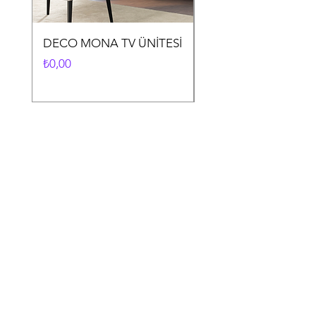
DECO MONA TV ÜNİTESİ
DECO MONA YEME
ODASI TAKIMI
Fiyat
₺0,00
Fiyat
₺0,00