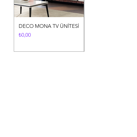
DECO MONA TV ÜNİTESİ
DECO MONA YEME
ODASI TAKIMI
Fiyat
₺0,00
Fiyat
₺0,00