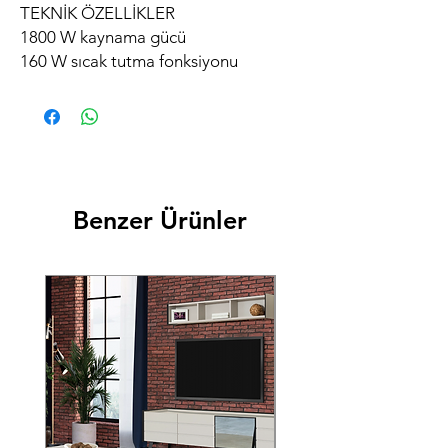
TEKNİK ÖZELLİKLER
1800 W kaynama gücü
160 W sıcak tutma fonksiyonu
esnasında ki gücü
Sıcak tutma fonksiyonu
Su ısıtıcı kapasitesi:1,8 lt
Demlik Kapasitesi:1 lt
Susuz kalma durumunda Otomatik
Kapanma
Benzer Ürünler
Paslanmaz Çelik Demlik ve Gövde
Paslanmaz Çelik Çay Filtresi
Kablo sarma yuvası
Gösterge ışıkları
360 derece dönebilen kablosuz su
ısıtıcı