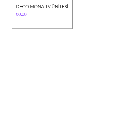
DECO MONA TV ÜNİTESİ
DECO MONA YEME
ODASI TAKIMI
Fiyat
₺0,00
Fiyat
₺0,00