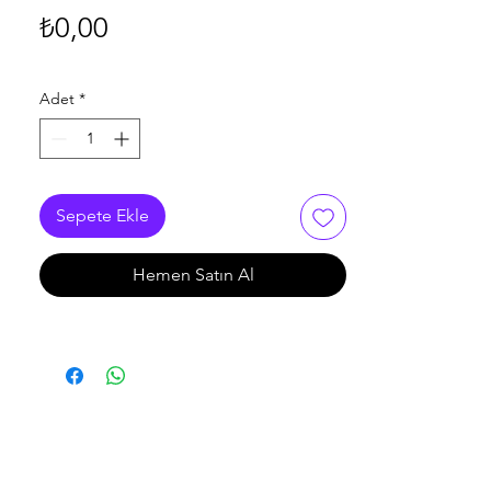
Fiyat
₺0,00
Adet
*
Sepete Ekle
Hemen Satın Al