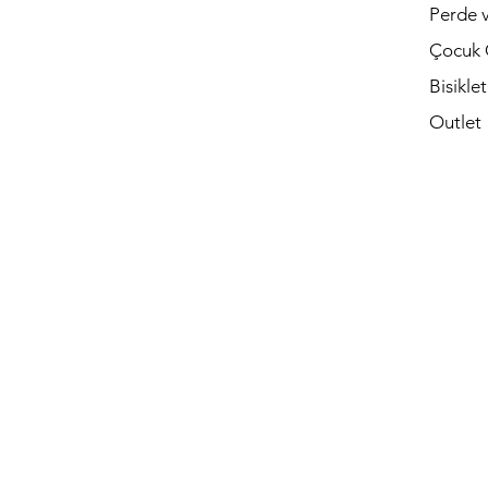
Perde v
Çocuk 
Bisikle
Outlet