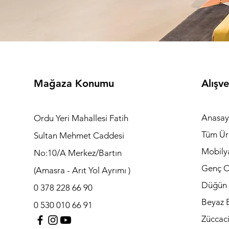
Mağaza Konumu
Alışve
Anasay
Ordu Yeri Mahallesi Fatih
Tüm Ür
Sultan Mehmet Caddesi
Mobily
No:10/A Merkez/Bartın
Genç O
(Amasra - Arıt Yol Ayrımı )
Düğün 
0 378 228 66 90
Beyaz E
0 530 010 66 91
Züccac