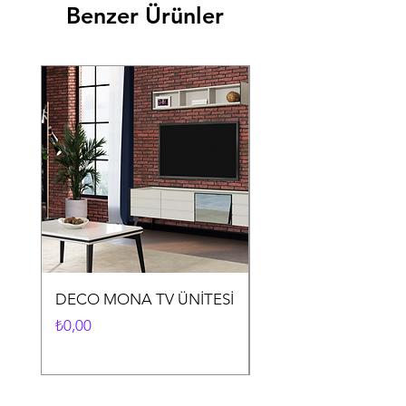
Benzer Ürünler
DECO MONA TV ÜNİTESİ
DECO MONA YEME
ODASI TAKIMI
Fiyat
₺0,00
Fiyat
₺0,00