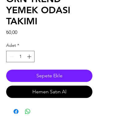
YEMEK ODASI
TAKIMI
Fiyat
₺0,00
Adet
*
Sepete Ekle
Hemen Satın Al