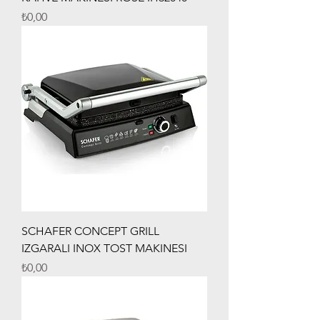
Fiyat
₺0,00
SCHAFER CONCEPT GRILL
IZGARALI INOX TOST MAKINESI
Fiyat
₺0,00