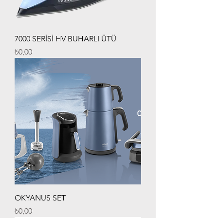
7000 SERİSİ HV BUHARLI ÜTÜ
Fiyat
₺0,00
OKYANUS SET
Fiyat
₺0,00