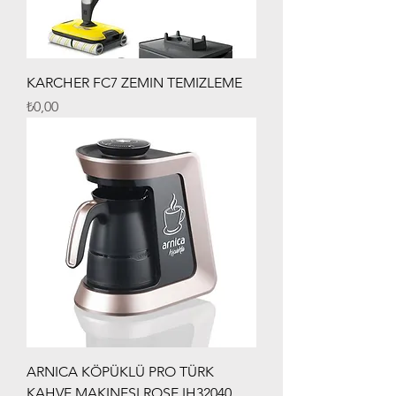
KARCHER FC7 ZEMIN TEMIZLEME
Fiyat
₺0,00
ARNICA KÖPÜKLÜ PRO TÜRK
KAHVE MAKINESI ROSE IH32040