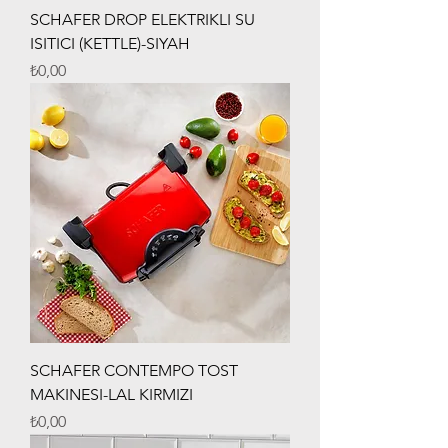
SCHAFER DROP ELEKTRIKLI SU
ISITICI (KETTLE)-SIYAH
Fiyat
₺0,00
SCHAFER CONTEMPO TOST
MAKINESI-LAL KIRMIZI
Fiyat
₺0,00