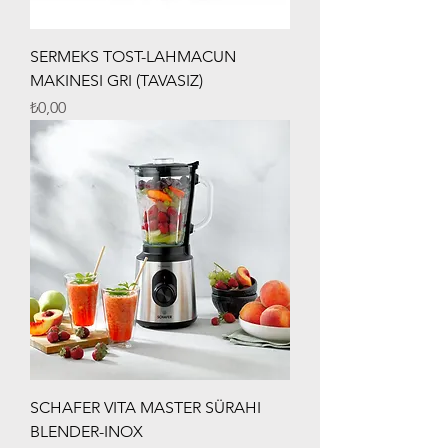
SERMEKS TOST-LAHMACUN
MAKINESI GRI (TAVASIZ)
Fiyat
₺0,00
SCHAFER VITA MASTER SÜRAHI
BLENDER-INOX